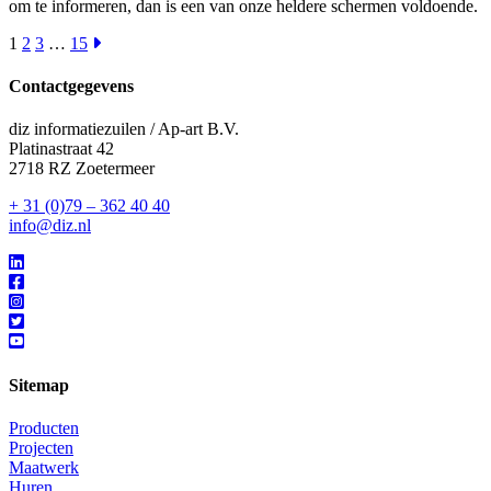
om te informeren, dan is een van onze heldere schermen voldoende.
1
2
3
…
15
Contactgegevens
diz informatiezuilen / Ap-art B.V.
Platinastraat 42
2718 RZ Zoetermeer
+ 31 (0)79 – 362 40 40
info@diz.nl
Sitemap
Producten
Projecten
Maatwerk
Huren