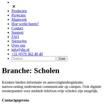
Producten
Projecten
Maatwerk
Hoe werkt huren?
Contact
Support
FAQ
Nieuwtjes
Over ons
info@diz.nl
+31 (0)79 362 40 40
Branche:
Scholen
Kiosken bieden informatie en aanwezigheidregistratie;
narrowcasting ondersteunt communicatie op campus. Ook digitale
roosterpunten voor mobiele telefoon-vrije scholen zijn mogelijk.
Contactgegevens