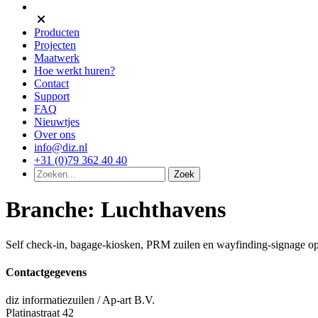
Producten
Projecten
Maatwerk
Hoe werkt huren?
Contact
Support
FAQ
Nieuwtjes
Over ons
info@diz.nl
+31 (0)79 362 40 40
Branche:
Luchthavens
Self check‑in, bagage‑kiosken, PRM zuilen en wayfinding‑signage op
Contactgegevens
diz informatiezuilen / Ap-art B.V.
Platinastraat 42