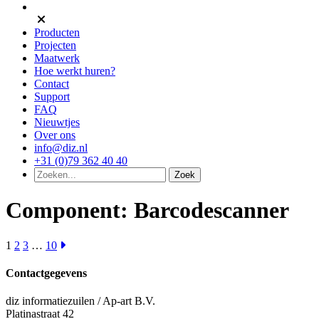
Producten
Projecten
Maatwerk
Hoe werkt huren?
Contact
Support
FAQ
Nieuwtjes
Over ons
info@diz.nl
+31 (0)79 362 40 40
Component:
Barcodescanner
1
2
3
…
10
Contactgegevens
diz informatiezuilen / Ap-art B.V.
Platinastraat 42