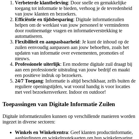
Verbeterde klantbeleving
: Door snelle en gemakkelijke
toegang tot informatie te bieden, verhoog je de tevredenheid
van jouw klanten en bezoekers.
Efficiëntie en tijdsbesparing
: Digitale informatiezuilen
helpen om de werklast van jouw personeel te verminderen
door routinematige vragen en informatieverstrekking te
automatiseren.
Flexibiliteit en aanpasbaarheid
: Je kunt de inhoud op de
zuilen eenvoudig aanpassen aan jouw behoeften, zoals het
updaten van informatie over evenementen, promoties of
nieuws.
Professionele uiterlijk
: Een moderne digitale zuil draagt bij
aan een professionele uitstraling van jouw bedrijf en maakt
een positieve indruk op bezoekers.
24/7 Toegang
: Informatie is altijd beschikbaar, zelfs buiten de
reguliere openingstijden, wat vooral handig is voor locaties
met veel bezoekersverkeer. Indoor en outdoor!
Toepassingen van Digitale Informatie Zuilen
Digitale informatiezuilen kunnen op verschillende manieren worden
ingezet in diverse sectoren:
Winkels en Winkelcentra
: Geef klanten productinformatie,
aanbiedingen en winkelroutekaarten om hun winkelervaring