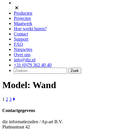
Producten
Projecten
Maatwerk
Hoe werkt huren?
Contact
Support
FAQ
Nieuwtjes
Over ons
info@diz.nl
+31 (0)79 362 40 40
Model:
Wand
1
2
3
Contactgegevens
diz informatiezuilen / Ap-art B.V.
Platinastraat 42