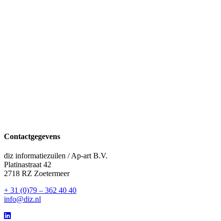
Contactgegevens
diz informatiezuilen / Ap-art B.V.
Platinastraat 42
2718 RZ Zoetermeer
+ 31 (0)79 – 362 40 40
info@diz.nl