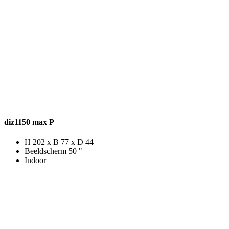
diz1150 max P
H 202 x B 77 x D 44
Beeldscherm 50 "
Indoor