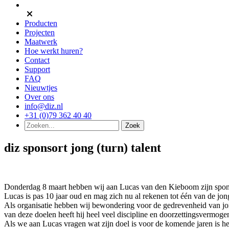
Producten
Projecten
Maatwerk
Hoe werkt huren?
Contact
Support
FAQ
Nieuwtjes
Over ons
info@diz.nl
+31 (0)79 362 40 40
diz sponsort jong (turn) talent
Donderdag 8 maart hebben wij aan Lucas van den Kieboom zijn sponsor
Lucas is pas 10 jaar oud en mag zich nu al rekenen tot één van de jon
Als organisatie hebben wij bewondering voor de gedrevenheid van jong
van deze doelen heeft hij heel veel discipline en doorzettingsvermoge
Als we aan Lucas vragen wat zijn doel is voor de komende jaren is 