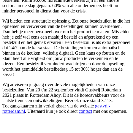
bedienen. Ruim 90.000 horecamedewerkers zijn in een andere
sector aan de slag gegaan. 60% van alle ondernemers heeft nu
minder personeel in dienst dan voor de crisis.
Wij bieden een structurele oplossing. Zet onze bestelzuilen in die het
opnemen en verwerken van de bestellingen kunnen overnemen.
Dan heb je meer personeel over om het product te maken. Misschien
heb je zelf wel eens een maaltijd besteld en afgerekend op een
bestelzuil en het gemak ervaren? Een bestelzuil is als extra personeel
dat 24/7 aan de kassa staat. De bestellingen komen automatisch
binnen in de keuken, volledig digitaal. Geen kans op fouten en de
klant heeft alle vrijheid om jouw producten te verkennen en te
kiezen. Een bestelzuil vermindert wachtrijen en door de upselling
wordt het gemiddelde bestelbedrag 15 tot 30% hoger dan aan de
kassa!
Wij adviseren je graag over de vele mogelijkheden van onze
bestelzuilen. Van 20 t/m 22 september vindt Gastvrij Rotterdam
2021 plaats in Rotterdam Ahoy. Dit is dé horecavakbeurs voor de
laatste trends en ontwikkelingen. Bezoek onze stand 3.113.
Toegangskaarten zijn verkrijgbaar via de website
gastvrij-
rotterdam.nl
. Uiteraard kun je ook direct
contact
met ons opnemen.