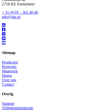
2718 RZ Zoetermeer
+ 31 (0)79 – 362 40 40
info@diz.nl
Sitemap
Producten
Projecten
Maatwerk
Huren
Over ons
Contact
Overig
Support
Veiligheidsinstructie