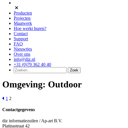
Producten
Projecten
Maatwerk
Hoe werkt huren?
Contact
Support
FAQ
Nieuwtjes
Over ons
info@diz.nl
+31 (0)79 362 40 40
Omgeving:
Outdoor
1
2
Contactgegevens
diz informatiezuilen / Ap-art B.V.
Platinastraat 42