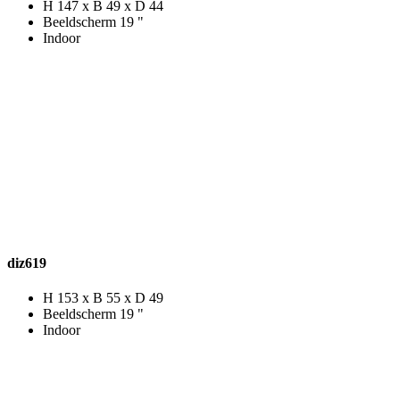
H 147 x B 49 x D 44
Beeldscherm 19 "
Indoor
diz619
H 153 x B 55 x D 49
Beeldscherm 19 "
Indoor