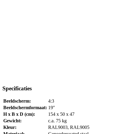
Specificaties
Beeldscherm:
4:3
Beeldschermformaat:
19″
H x B x D (cm):
154 x 50 x 47
Gewicht:
c.a. 75 kg
Kleur:
RAL9003, RAL9005
Materiaal:
Gepoedercoated staal