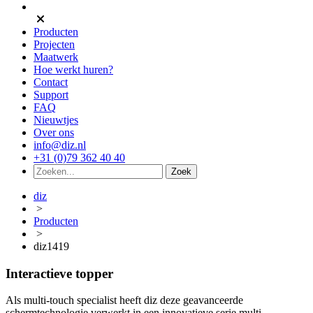
Producten
Projecten
Maatwerk
Hoe werkt huren?
Contact
Support
FAQ
Nieuwtjes
Over ons
info@diz.nl
+31 (0)79 362 40 40
diz
>
Producten
>
diz1419
Interactieve topper
Als multi-touch specialist heeft diz deze geavanceerde
schermtechnologie verwerkt in een innovatieve serie multi-