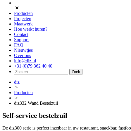
Producten
Projecten
Maatwerk
Hoe werkt huren?
Contact
Support
FAQ
Nieuwtjes
Over ons
info@diz.nl
+31 (0)79 362 40 40
diz
>
Producten
>
diz332 Wand Bestelzuil
Self-service bestelzuil
De diz300 serie is perfect inzetbaar in uw restaurant, snackbar, fast