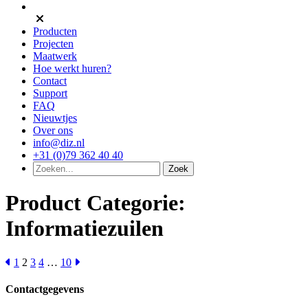
Producten
Projecten
Maatwerk
Hoe werkt huren?
Contact
Support
FAQ
Nieuwtjes
Over ons
info@diz.nl
+31 (0)79 362 40 40
Product Categorie:
Informatiezuilen
1
2
3
4
…
10
Contactgegevens