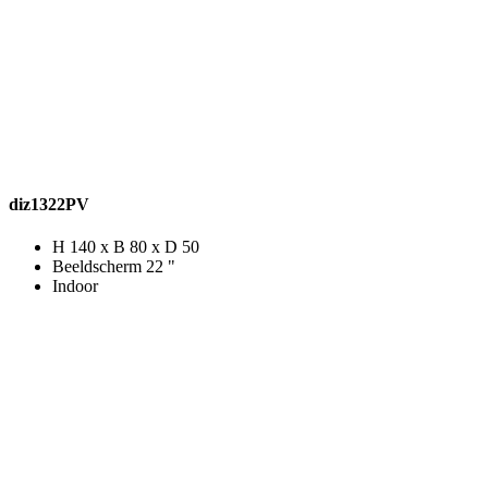
diz1322PV
H 140 x B 80 x D 50
Beeldscherm 22 "
Indoor