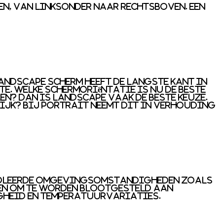
n, van linksonder naar rechtsboven. Een
landscape scherm heeft de langste kant in
te. Welke schermoriëntatie is nu de beste
en? Dan is landscape vaak de beste keuze.
lijk? Bij portrait neemt dit in verhouding
troleerde omgevingsomstandigheden zoals
en om te worden blootgesteld aan
gheid en temperatuurvariaties.