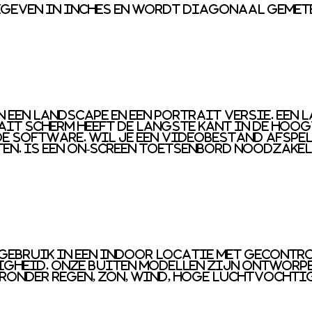
geven in inches en wordt diagonaal gemete
 een landscape en een portrait versie. Een 
ait scherm heeft de langste kant in de hoog
e software. Wil je een videobestand afspel
ten. Is een on-screen toetsenbord noodzake
r gebruik in een indoor locatie met gecon
igheid. Onze buiten modellen zijn ontworp
onder regen, zon, wind, hoge luchtvochti