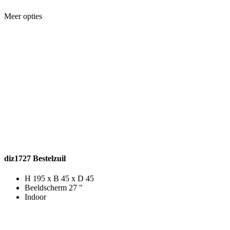
Meer opties
diz1727 Bestelzuil
H 195 x B 45 x D 45
Beeldscherm 27 "
Indoor