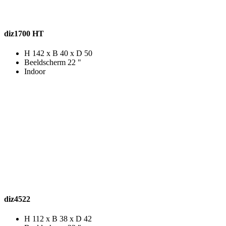
diz1700 HT
H 142 x B 40 x D 50
Beeldscherm 22 "
Indoor
diz4522
H 112 x B 38 x D 42