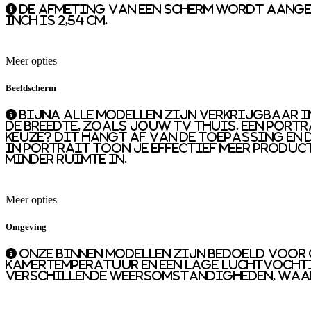
De afmeting van een scherm wordt aange
inch is 2,54 cm.
Meer opties
Beeldscherm
Bijna alle modellen zijn verkrijgbaar in
de breedte, zoals jouw TV thuis. Een portr
keuze? Dit hangt af van de toepassing en d
In portrait toon je effectief meer produc
minder ruimte in.
Meer opties
Omgeving
Onze binnen modellen zijn bedoeld voo
kamertemperatuur en een lage luchtvocht
verschillende weersomstandigheden, waar