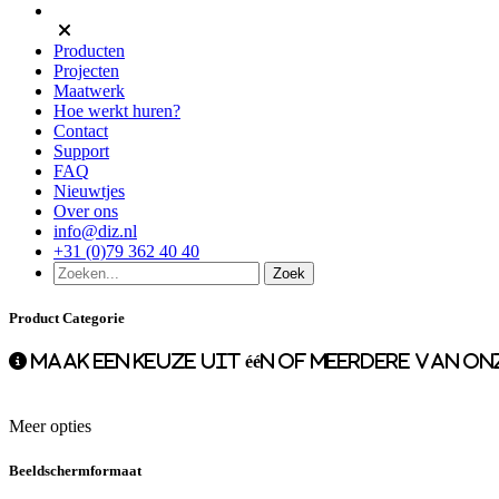
Producten
Projecten
Maatwerk
Hoe werkt huren?
Contact
Support
FAQ
Nieuwtjes
Over ons
info@diz.nl
+31 (0)79 362 40 40
Product Categorie
Maak een keuze uit één of meerdere van o
Meer opties
Beeldschermformaat