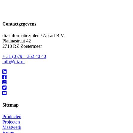
Contactgegevens
diz informatiezuilen / Ap-art B.V.
Platinastraat 42
2718 RZ Zoetermeer
+ 31 (0)79 – 362 40 40
info@diz.nl
Sitemap
Producten
Projecten
Maatwerk
Huren