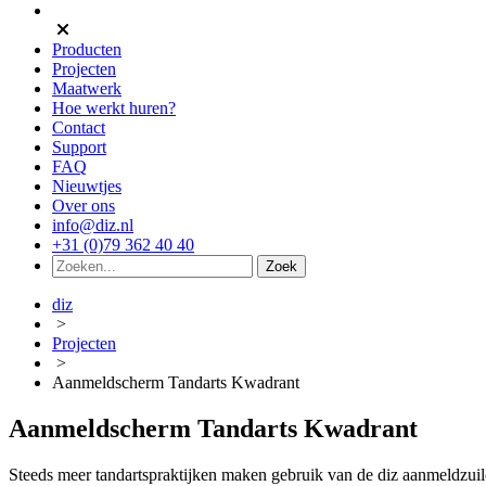
Producten
Projecten
Maatwerk
Hoe werkt huren?
Contact
Support
FAQ
Nieuwtjes
Over ons
info@diz.nl
+31 (0)79 362 40 40
diz
>
Projecten
>
Aanmeldscherm Tandarts Kwadrant
Aanmeldscherm Tandarts Kwadrant
Steeds meer tandartspraktijken maken gebruik van de diz aanmeldzuile