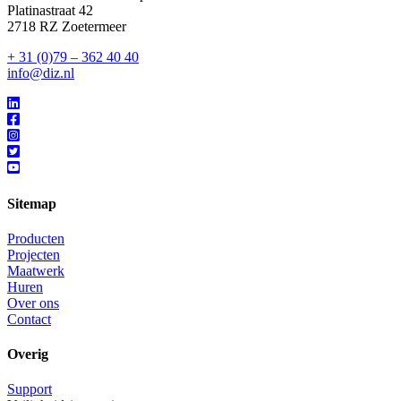
Platinastraat 42
2718 RZ Zoetermeer
+ 31 (0)79 – 362 40 40
info@diz.nl
Sitemap
Producten
Projecten
Maatwerk
Huren
Over ons
Contact
Overig
Support