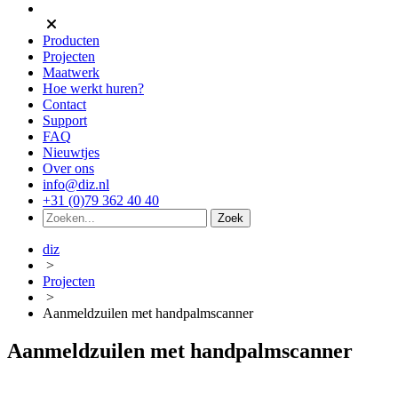
Producten
Projecten
Maatwerk
Hoe werkt huren?
Contact
Support
FAQ
Nieuwtjes
Over ons
info@diz.nl
+31 (0)79 362 40 40
diz
>
Projecten
>
Aanmeldzuilen met handpalmscanner
Aanmeldzuilen met handpalmscanner