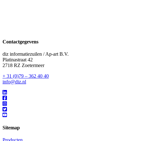
Contactgegevens
diz informatiezuilen / Ap-art B.V.
Platinastraat 42
2718 RZ Zoetermeer
+ 31 (0)79 – 362 40 40
info@diz.nl
Sitemap
Producten