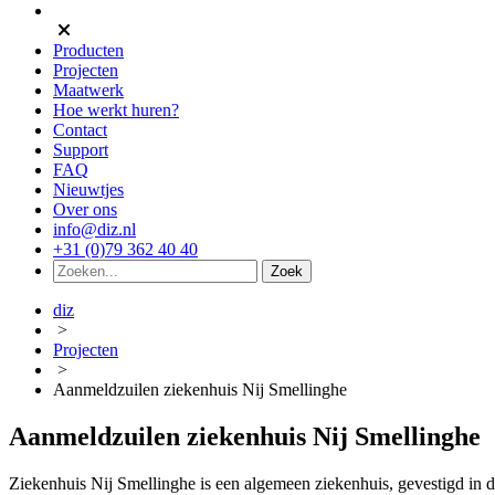
Producten
Projecten
Maatwerk
Hoe werkt huren?
Contact
Support
FAQ
Nieuwtjes
Over ons
info@diz.nl
+31 (0)79 362 40 40
diz
>
Projecten
>
Aanmeldzuilen ziekenhuis Nij Smellinghe
Aanmeldzuilen ziekenhuis Nij Smellinghe
Ziekenhuis Nij Smellinghe is een algemeen ziekenhuis, gevestigd in 