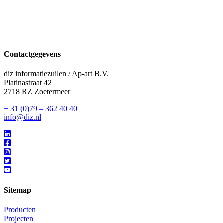
Contactgegevens
diz informatiezuilen / Ap-art B.V.
Platinastraat 42
2718 RZ Zoetermeer
+ 31 (0)79 – 362 40 40
info@diz.nl
Sitemap
Producten
Projecten