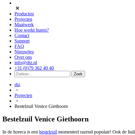
Producten
Projecten
Maatwerk
Hoe werkt huren?
Contact
Support
FAQ
Nieuwtjes
Over ons
info@diz.nl
+31 (0)79 362 40 40
diz
>
Projecten
>
Bestelzuil Venice Giethoorn
Bestelzuil Venice Giethoorn
In de horeca is een
bestelzuil
momenteel razend populair! Ook de Itali