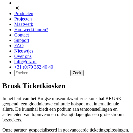
Producten
Projecten
Maatwerk
Hoe werkt huren?
Contact
Support
FAQ
Nieuwtjes
Over ons
info@diz.nl
+31 (0)79 362 40 40
Brusk Ticketkiosken
In het hart van het Brugse museumkwartier is kunsthal BRUSK
geopend: een gloednieuwe culturele hotspot met internationale
allure. De kunsthal biedt een podium aan tentoonstellingen en
activiteiten van topniveau en ontvangt dagelijks een grote stroom
bezoekers.
Onze partner, gespecialiseerd in geavanceerde ticketingoplossingen,