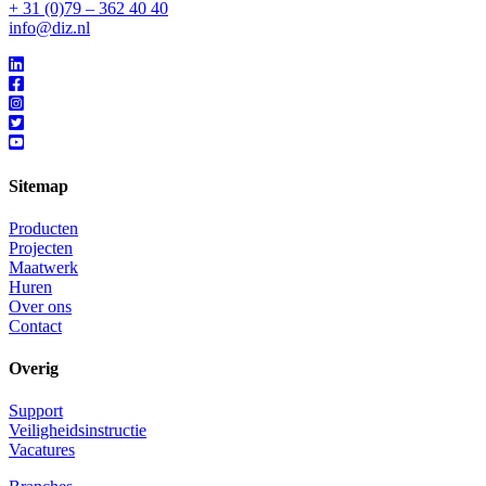
+ 31 (0)79 – 362 40 40
info@diz.nl
Sitemap
Producten
Projecten
Maatwerk
Huren
Over ons
Contact
Overig
Support
Veiligheidsinstructie
Vacatures