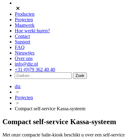
Producten
Projecten
Maatwerk
Hoe werkt huren?
Contact
Support
FAQ
Nieuwtjes
Over ons
info@diz.nl
+31 (0)79 362 40 40
diz
>
Projecten
>
Compact self-service Kassa-systeem
Compact self-service Kassa-systeem
Met onze compacte balie-kiosk beschikt u over een self-service