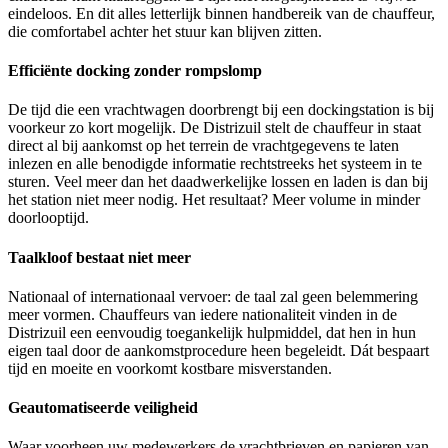
eindeloos. En dit alles letterlijk binnen handbereik van de chauffeur,
die comfortabel achter het stuur kan blijven zitten.
Efficiënte docking zonder rompslomp
De tijd die een vrachtwagen doorbrengt bij een dockingstation is bij
voorkeur zo kort mogelijk. De Distrizuil stelt de chauffeur in staat
direct al bij aankomst op het terrein de vrachtgegevens te laten
inlezen en alle benodigde informatie rechtstreeks het systeem in te
sturen. Veel meer dan het daadwerkelijke lossen en laden is dan bij
het station niet meer nodig. Het resultaat? Meer volume in minder
doorlooptijd.
Taalkloof bestaat niet meer
Nationaal of internationaal vervoer: de taal zal geen belemmering
meer vormen. Chauffeurs van iedere nationaliteit vinden in de
Distrizuil een eenvoudig toegankelijk hulpmiddel, dat hen in hun
eigen taal door de aankomstprocedure heen begeleidt. Dát bespaart
tijd en moeite en voorkomt kostbare misverstanden.
Geautomatiseerde veiligheid
Waar voorheen uw medewerkers de vrachtbrieven en papieren van