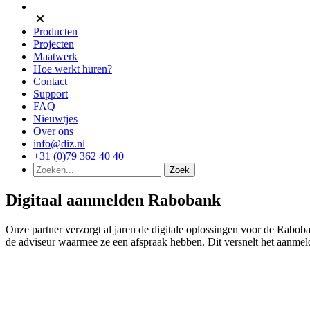
Producten
Projecten
Maatwerk
Hoe werkt huren?
Contact
Support
FAQ
Nieuwtjes
Over ons
info@diz.nl
+31 (0)79 362 40 40
Digitaal aanmelden Rabobank
Onze partner verzorgt al jaren de digitale oplossingen voor de Rabob
de adviseur waarmee ze een afspraak hebben. Dit versnelt het aanmel