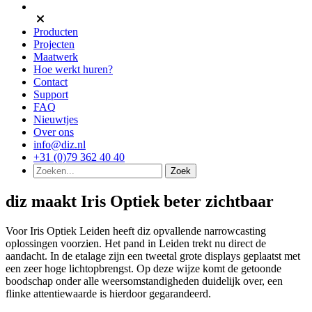
Producten
Projecten
Maatwerk
Hoe werkt huren?
Contact
Support
FAQ
Nieuwtjes
Over ons
info@diz.nl
+31 (0)79 362 40 40
diz maakt Iris Optiek beter zichtbaar
Voor Iris Optiek Leiden heeft diz opvallende narrowcasting
oplossingen voorzien. Het pand in Leiden trekt nu direct de
aandacht. In de etalage zijn een tweetal grote displays geplaatst met
een zeer hoge lichtopbrengst. Op deze wijze komt de getoonde
boodschap onder alle weersomstandigheden duidelijk over, een
flinke attentiewaarde is hierdoor gegarandeerd.