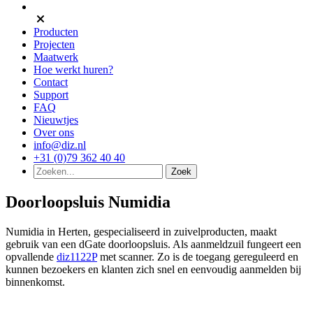
Producten
Projecten
Maatwerk
Hoe werkt huren?
Contact
Support
FAQ
Nieuwtjes
Over ons
info@diz.nl
+31 (0)79 362 40 40
Doorloopsluis Numidia
Numidia in Herten, gespecialiseerd in zuivelproducten, maakt
gebruik van een dGate doorloopsluis. Als aanmeldzuil fungeert een
opvallende
diz1122P
met scanner. Zo is de toegang gereguleerd en
kunnen bezoekers en klanten zich snel en eenvoudig aanmelden bij
binnenkomst.