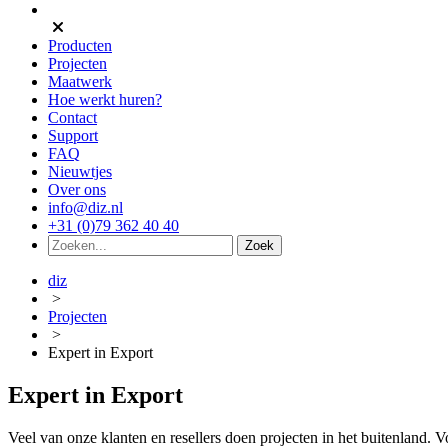
Producten
Projecten
Maatwerk
Hoe werkt huren?
Contact
Support
FAQ
Nieuwtjes
Over ons
info@diz.nl
+31 (0)79 362 40 40
diz
>
Projecten
>
Expert in Export
Expert in Export
Veel van onze klanten en resellers doen projecten in het buitenland