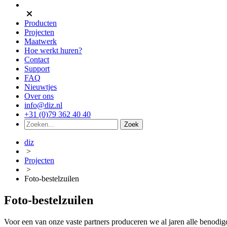
Producten
Projecten
Maatwerk
Hoe werkt huren?
Contact
Support
FAQ
Nieuwtjes
Over ons
info@diz.nl
+31 (0)79 362 40 40
diz
>
Projecten
>
Foto-bestelzuilen
Foto-bestelzuilen
Voor een van onze vaste partners produceren we al jaren alle benodigde