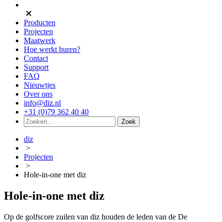
Producten
Projecten
Maatwerk
Hoe werkt huren?
Contact
Support
FAQ
Nieuwtjes
Over ons
info@diz.nl
+31 (0)79 362 40 40
diz
>
Projecten
>
Hole-in-one met diz
Hole-in-one met diz
Op de golfscore zuilen van diz houden de leden van de De