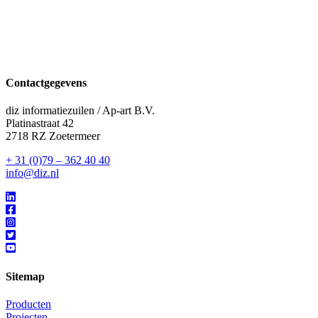
Contactgegevens
diz informatiezuilen / Ap-art B.V.
Platinastraat 42
2718 RZ Zoetermeer
+ 31 (0)79 – 362 40 40
info@diz.nl
Sitemap
Producten
Projecten