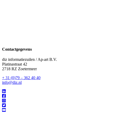
Contactgegevens
diz informatiezuilen / Ap-art B.V.
Platinastraat 42
2718 RZ Zoetermeer
+ 31 (0)79 – 362 40 40
info@diz.nl