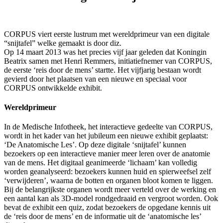
CORPUS viert eerste lustrum met wereldprimeur van een digitale
“snijtafel” welke gemaakt is door diz.
Op 14 maart 2013 was het precies vijf jaar geleden dat Koningin
Beatrix samen met Henri Remmers, initiatiefnemer van CORPUS,
de eerste ‘reis door de mens’ startte. Het vijfjarig bestaan wordt
gevierd door het plaatsen van een nieuwe en speciaal voor
CORPUS ontwikkelde exhibit.
Wereldprimeur
In de Medische Infotheek, het interactieve gedeelte van CORPUS,
wordt in het kader van het jubileum een nieuwe exhibit geplaatst:
‘De Anatomische Les’. Op deze digitale ‘snijtafel’ kunnen
bezoekers op een interactieve manier meer leren over de anatomie
van de mens. Het digitaal geanimeerde ‘lichaam’ kan volledig
worden geanalyseerd: bezoekers kunnen huid en spierweefsel zelf
‘verwijderen’, waarna de botten en organen bloot komen te liggen.
Bij de belangrijkste organen wordt meer verteld over de werking en
een aantal kan als 3D-model rondgedraaid en vergroot worden. Ook
bevat de exhibit een quiz, zodat bezoekers de opgedane kennis uit
de ‘reis door de mens’ en de informatie uit de ‘anatomische les’