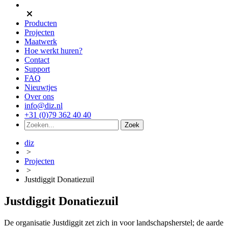
Producten
Projecten
Maatwerk
Hoe werkt huren?
Contact
Support
FAQ
Nieuwtjes
Over ons
info@diz.nl
+31 (0)79 362 40 40
diz
>
Projecten
>
Justdiggit Donatiezuil
Justdiggit Donatiezuil
De organisatie Justdiggit zet zich in voor landschapsherstel; de aarde