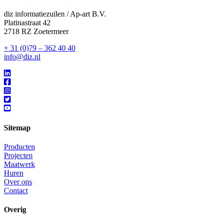
diz informatiezuilen / Ap-art B.V.
Platinastraat 42
2718 RZ Zoetermeer
+ 31 (0)79 – 362 40 40
info@diz.nl
Sitemap
Producten
Projecten
Maatwerk
Huren
Over ons
Contact
Overig