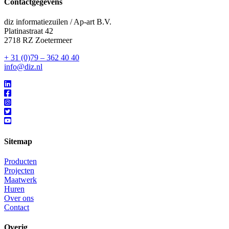
Contactgegevens
diz informatiezuilen / Ap-art B.V.
Platinastraat 42
2718 RZ Zoetermeer
+ 31 (0)79 – 362 40 40
info@diz.nl
Sitemap
Producten
Projecten
Maatwerk
Huren
Over ons
Contact
Overig