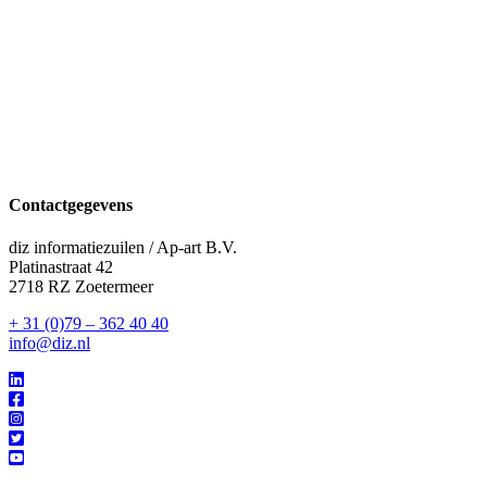
Contactgegevens
diz informatiezuilen / Ap-art B.V.
Platinastraat 42
2718 RZ Zoetermeer
+ 31 (0)79 – 362 40 40
info@diz.nl