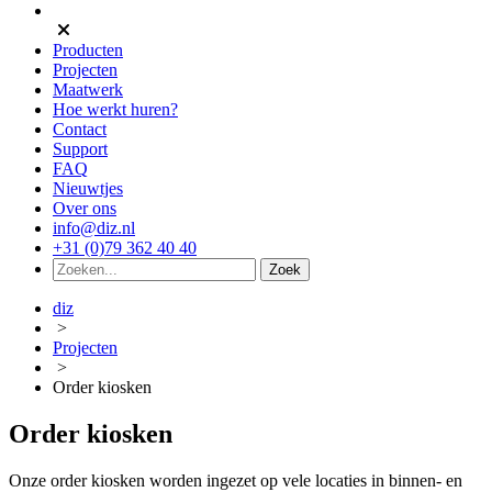
Producten
Projecten
Maatwerk
Hoe werkt huren?
Contact
Support
FAQ
Nieuwtjes
Over ons
info@diz.nl
+31 (0)79 362 40 40
diz
>
Projecten
>
Order kiosken
Order kiosken
Onze order kiosken worden ingezet op vele locaties in binnen- en