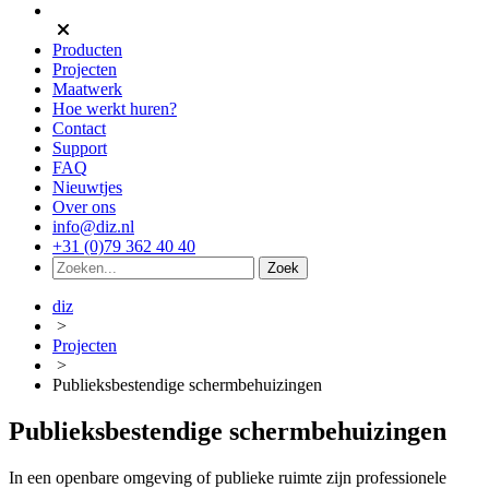
Producten
Projecten
Maatwerk
Hoe werkt huren?
Contact
Support
FAQ
Nieuwtjes
Over ons
info@diz.nl
+31 (0)79 362 40 40
diz
>
Projecten
>
Publieksbestendige schermbehuizingen
Publieksbestendige schermbehuizingen
In een openbare omgeving of publieke ruimte zijn professionele