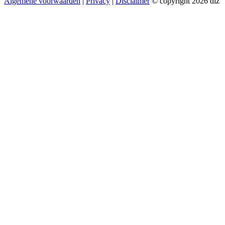
Algemene voorwaarden
|
Privacy
|
Disclaimer
© copyright 2026 diz