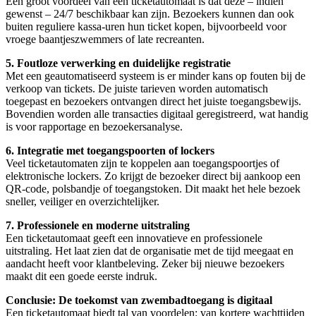
Een groot voordeel van een ticketautomaat is dat deze – indien
gewenst – 24/7 beschikbaar kan zijn. Bezoekers kunnen dan ook
buiten reguliere kassa-uren hun ticket kopen, bijvoorbeeld voor
vroege baantjeszwemmers of late recreanten.
5. Foutloze verwerking en duidelijke registratie
Met een geautomatiseerd systeem is er minder kans op fouten bij de
verkoop van tickets. De juiste tarieven worden automatisch
toegepast en bezoekers ontvangen direct het juiste toegangsbewijs.
Bovendien worden alle transacties digitaal geregistreerd, wat handig
is voor rapportage en bezoekersanalyse.
6. Integratie met toegangspoorten of lockers
Veel ticketautomaten zijn te koppelen aan toegangspoortjes of
elektronische lockers. Zo krijgt de bezoeker direct bij aankoop een
QR-code, polsbandje of toegangstoken. Dit maakt het hele bezoek
sneller, veiliger en overzichtelijker.
7. Professionele en moderne uitstraling
Een ticketautomaat geeft een innovatieve en professionele
uitstraling. Het laat zien dat de organisatie met de tijd meegaat en
aandacht heeft voor klantbeleving. Zeker bij nieuwe bezoekers
maakt dit een goede eerste indruk.
Conclusie: De toekomst van zwembadtoegang is digitaal
Een ticketautomaat biedt tal van voordelen: van kortere wachttijden