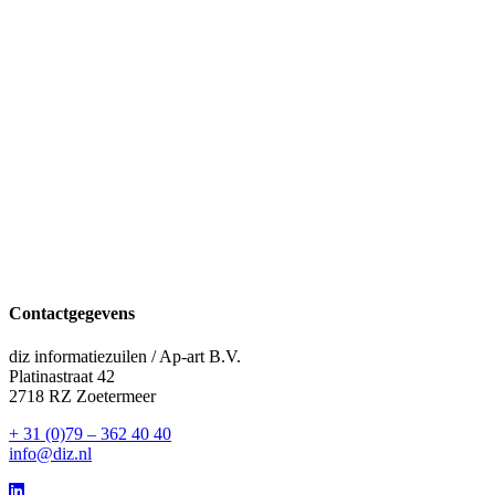
Contactgegevens
diz informatiezuilen / Ap-art B.V.
Platinastraat 42
2718 RZ Zoetermeer
+ 31 (0)79 – 362 40 40
info@diz.nl