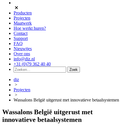
Producten
Projecten
Maatwerk
Hoe werkt huren?
Contact
Support
FAQ
Nieuwtjes
Over ons
info@diz.nl
+31 (0)79 362 40 40
diz
>
Projecten
>
Wassalons België uitgerust met innovatieve betaalsystemen
Wassalons België uitgerust met
innovatieve betaalsystemen