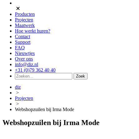
Producten
Projecten
Maatwerk
Hoe werkt huren?
Contact
Support
FAQ
Nieuwtjes
Over ons
info@diz.nl
+31 (0)79 362 40 40
diz
>
Projecten
>
Webshopzuilen bij Irma Mode
Webshopzuilen bij Irma Mode