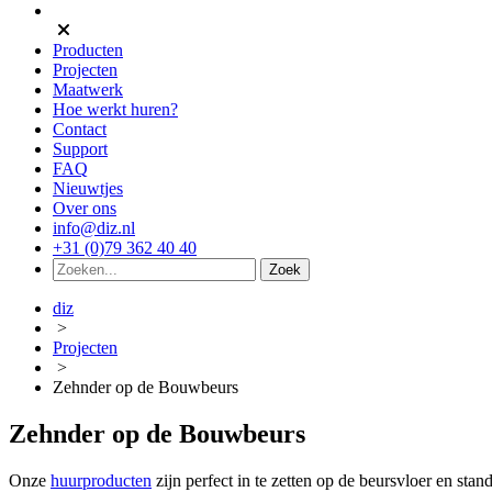
Producten
Projecten
Maatwerk
Hoe werkt huren?
Contact
Support
FAQ
Nieuwtjes
Over ons
info@diz.nl
+31 (0)79 362 40 40
diz
>
Projecten
>
Zehnder op de Bouwbeurs
Zehnder op de Bouwbeurs
Onze
huurproducten
zijn perfect in te zetten op de beursvloer en st