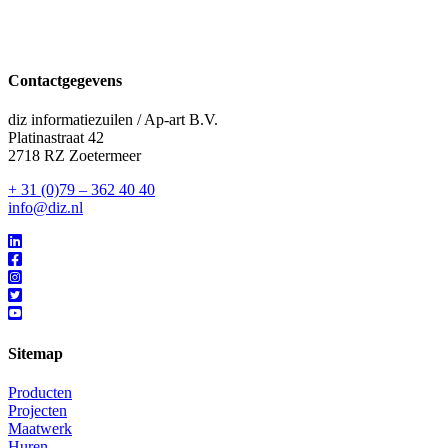
Contactgegevens
diz informatiezuilen / Ap-art B.V.
Platinastraat 42
2718 RZ Zoetermeer
+ 31 (0)79 – 362 40 40
info@diz.nl
Sitemap
Producten
Projecten
Maatwerk
Huren