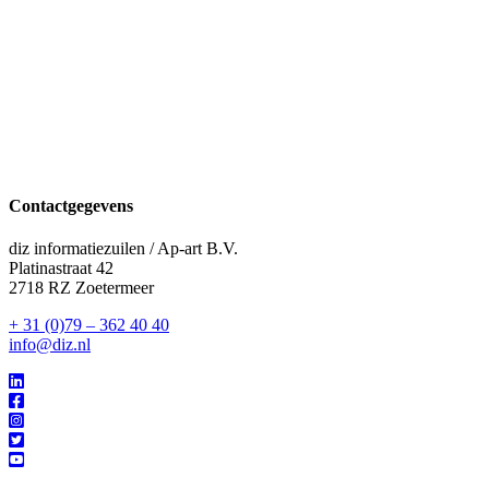
Contactgegevens
diz informatiezuilen / Ap-art B.V.
Platinastraat 42
2718 RZ Zoetermeer
+ 31 (0)79 – 362 40 40
info@diz.nl