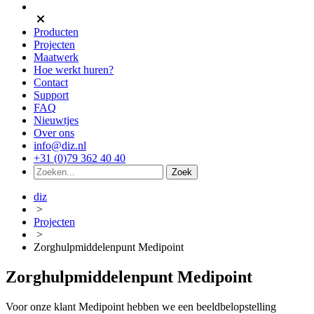
Producten
Projecten
Maatwerk
Hoe werkt huren?
Contact
Support
FAQ
Nieuwtjes
Over ons
info@diz.nl
+31 (0)79 362 40 40
diz
>
Projecten
>
Zorghulpmiddelenpunt Medipoint
Zorghulpmiddelenpunt Medipoint
Voor onze klant Medipoint hebben we een beeldbelopstelling