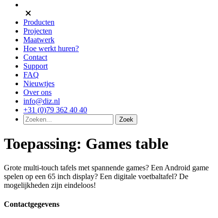
Producten
Projecten
Maatwerk
Hoe werkt huren?
Contact
Support
FAQ
Nieuwtjes
Over ons
info@diz.nl
+31 (0)79 362 40 40
Toepassing:
Games table
Grote multi-touch tafels met spannende games? Een Android game
spelen op een 65 inch display? Een digitale voetbaltafel? De
mogelijkheden zijn eindeloos!
Contactgegevens