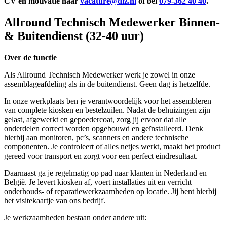
CV en motivatie naar
vacature@diz.nl
of bel
079-362 40 40
.
Allround Technisch Medewerker Binnen-
& Buitendienst (32-40 uur)
Over de functie
Als Allround Technisch Medewerker werk je zowel in onze
assemblageafdeling als in de buitendienst. Geen dag is hetzelfde.
In onze werkplaats ben je verantwoordelijk voor het assembleren
van complete kiosken en bestelzuilen. Nadat de behuizingen zijn
gelast, afgewerkt en gepoedercoat, zorg jij ervoor dat alle
onderdelen correct worden opgebouwd en geïnstalleerd. Denk
hierbij aan monitoren, pc’s, scanners en andere technische
componenten. Je controleert of alles netjes werkt, maakt het product
gereed voor transport en zorgt voor een perfect eindresultaat.
Daarnaast ga je regelmatig op pad naar klanten in Nederland en
België. Je levert kiosken af, voert installaties uit en verricht
onderhouds- of reparatiewerkzaamheden op locatie. Jij bent hierbij
het visitekaartje van ons bedrijf.
Je werkzaamheden bestaan onder andere uit: