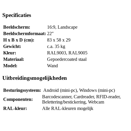
Specificaties
Beeldscherm:
16:9, Landscape
Beeldschermformaat:
22″
H x B x D (cm):
83 x 58 x 29
Gewicht:
c.a. 35 kg
Kleur:
RAL9003, RAL9005
Materiaal:
Gepoedercoated staal
Model:
Wand
Uitbreidingsmogelijkheden
Besturingssysteem:
Android (mini-pc), Windows (mini-pc)
Barcodescanner, Cardreader, RFID-reader,
Componenten:
Belettering/bestickering, Webcam
RAL-kleur:
Alle RAL-kleuren mogelijk