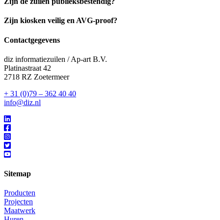
Zijn de zuilen publieksbestendig?
Zijn kiosken veilig en AVG‑proof?
Contactgegevens
diz informatiezuilen / Ap-art B.V.
Platinastraat 42
2718 RZ Zoetermeer
+ 31 (0)79 – 362 40 40
info@diz.nl
Sitemap
Producten
Projecten
Maatwerk
Huren