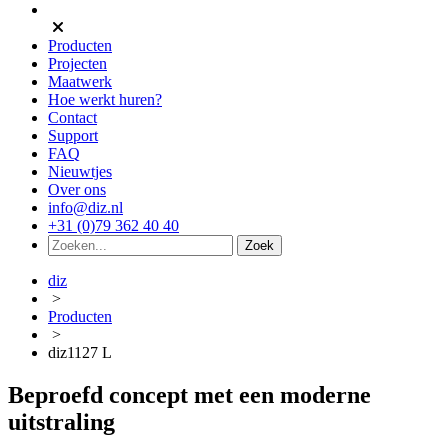
Producten
Projecten
Maatwerk
Hoe werkt huren?
Contact
Support
FAQ
Nieuwtjes
Over ons
info@diz.nl
+31 (0)79 362 40 40
diz
>
Producten
>
diz1127 L
Beproefd concept met een moderne
uitstraling