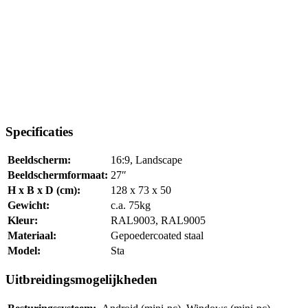
Specificaties
Beeldscherm:
16:9, Landscape
Beeldschermformaat:
27″
H x B x D (cm):
128 x 73 x 50
Gewicht:
c.a. 75kg
Kleur:
RAL9003, RAL9005
Materiaal:
Gepoedercoated staal
Model:
Sta
Uitbreidingsmogelijkheden