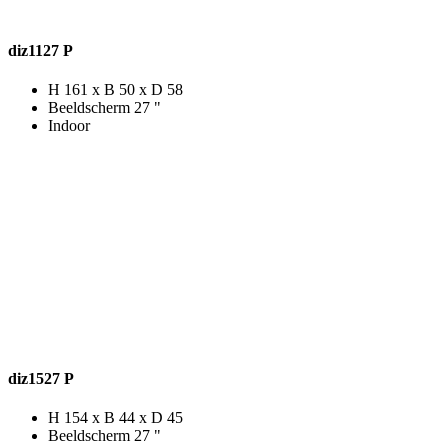
diz1127 P
H 161 x B 50 x D 58
Beeldscherm 27 "
Indoor
diz1527 P
H 154 x B 44 x D 45
Beeldscherm 27 "