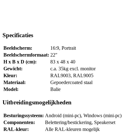
Specificaties
Beeldscherm:
16:9, Portrait
Beeldschermformaat:
22″
H x B x D (cm):
83 x 48 x 40
Gewicht:
c.a. 35kg excl. monitor
Kleur:
RAL9003, RAL9005
Materiaal:
Gepoedercoated staal
Model:
Balie
Uitbreidingsmogelijkheden
Besturingssysteem:
Android (mini-pc), Windows (mini-pc)
Componenten:
Belettering/bestickering, Speakerset
RAL-kleur:
Alle RAL-kleuren mogelijk