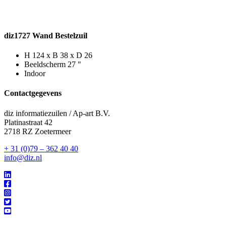
diz1727 Wand Bestelzuil
H 124 x B 38 x D 26
Beeldscherm 27 "
Indoor
Contactgegevens
diz informatiezuilen / Ap-art B.V.
Platinastraat 42
2718 RZ Zoetermeer
+ 31 (0)79 – 362 40 40
info@diz.nl