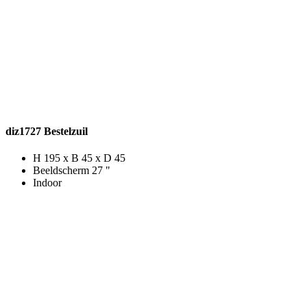
diz1727 Bestelzuil
H 195 x B 45 x D 45
Beeldscherm 27 "
Indoor