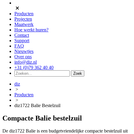
Producten
Projecten
Maatwerk
Hoe werkt huren?
Contact
Support
FAQ
Nieuwtjes
Over ons
info@diz.nl
+31 (0)79 362 40 40
diz
>
Producten
>
diz1722 Balie Bestelzuil
Compacte Balie bestelzuil
De diz1722 Balie is een budgetvriendelijke compacte bestelzuil uit