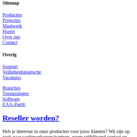
Sitemap
Producten
Projecten
Maatwerk
Huren
Over ons
Contact
Overig
Support
Veiligheidsinstructie
Vacatures
Branches
Toepassingen
Software
EAA-Pad®
Reseller worden?
Heb je interesse in onze producten voor jouw klanten? Wij zijn op
zoek naar wederverkopers/partners, neem vrijblijvend contact op