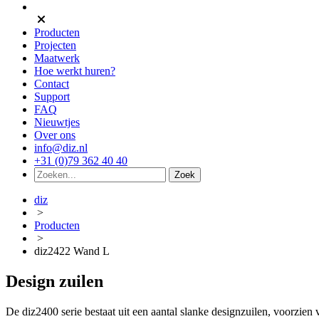
Producten
Projecten
Maatwerk
Hoe werkt huren?
Contact
Support
FAQ
Nieuwtjes
Over ons
info@diz.nl
+31 (0)79 362 40 40
diz
>
Producten
>
diz2422 Wand L
Design zuilen
De diz2400 serie bestaat uit een aantal slanke designzuilen, voorzien