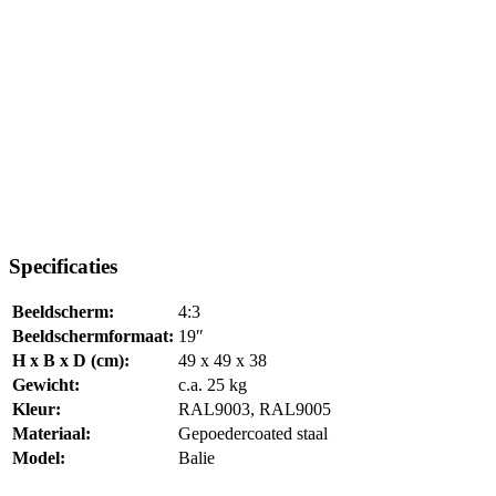
Specificaties
Beeldscherm:
4:3
Beeldschermformaat:
19″
H x B x D (cm):
49 x 49 x 38
Gewicht:
c.a. 25 kg
Kleur:
RAL9003, RAL9005
Materiaal:
Gepoedercoated staal
Model:
Balie