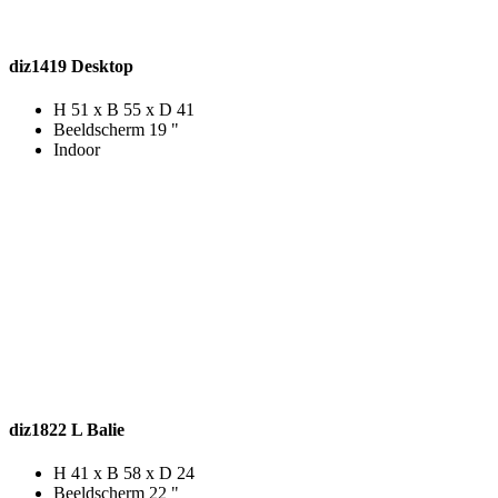
diz1419 Desktop
H 51 x B 55 x D 41
Beeldscherm 19 "
Indoor
diz1822 L Balie
H 41 x B 58 x D 24
Beeldscherm 22 "