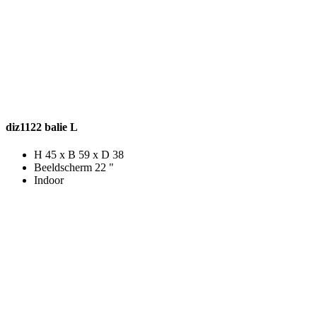
diz1122 balie L
H 45 x B 59 x D 38
Beeldscherm 22 "
Indoor