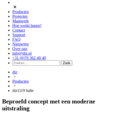
Producten
Projecten
Maatwerk
Hoe werkt huren?
Contact
Support
FAQ
Nieuwtjes
Over ons
info@diz.nl
+31 (0)79 362 40 40
diz
>
Producten
>
diz1119 balie
Beproefd concept met een moderne
uitstraling